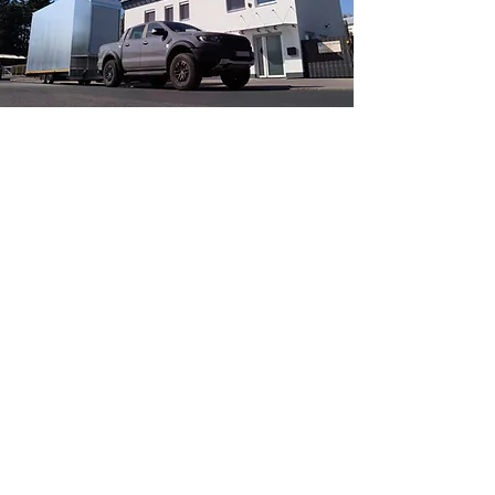
Von der Felge bis zur
kompletten
Einzelgenehmigung Ihres
Fahrzeuges
Im dynamischen Feld der
Kraftfahrzeugbranche, das von
bewährter Tradition bis zu innovativen
Herausforderungen reicht, sind wir Ihr
verlässlicher Partner. Ob Sie einen
Anhänger, ein Motorrad, einen
Oldtimer oder ein individuell getuntes
Fahrzeug besitzen – wir stehen für
höchste Standards an Qualität und
Zuverlässigkeit in Sachen