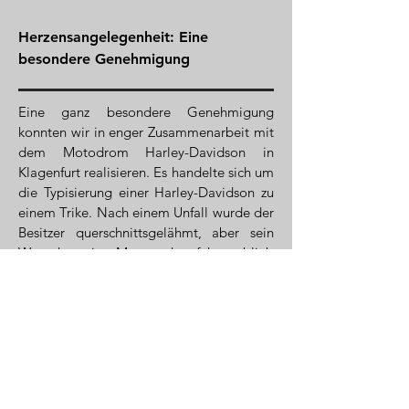
Herzensangelegenheit: Eine
besondere Genehmigung
Eine ganz besondere Genehmigung
konnten wir in enger Zusammenarbeit mit
dem Motodrom Harley-Davidson in
Klagenfurt realisieren. Es handelte sich um
die Typisierung einer Harley-Davidson zu
einem Trike.
Nach einem Unfall wurde der
Besitzer querschnittsgelähmt, aber sein
Wunsch, weiter Motorrad zu fahren, blieb
unverändert stark. Das Umwandeln seines
Standard-Bikes, durch Ersetzen des
Hinterrads mit einer Antriebsachse mit
zwei Rädern, war nicht nur ein besonderes
Genehmigungsverfahren für uns, sondern
auch eine uns sehr am Herzen liegende
Aufgabe