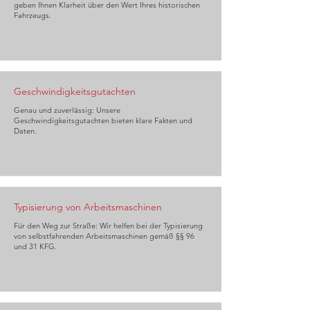
geben Ihnen Klarheit über den Wert Ihres historischen
Fahrzeugs.
Geschwindigkeitsgutachten
Genau und zuverlässig: Unsere
Geschwindigkeitsgutachten bieten klare Fakten und
Daten.
Typisierung von Arbeitsmaschinen
Für den Weg zur Straße: Wir helfen bei der Typisierung
von selbstfahrenden Arbeitsmaschinen gemäß §§ 96
und 31 KFG.