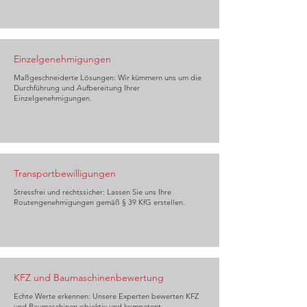
Einzelgenehmigungen
Maßgeschneiderte Lösungen: Wir kümmern uns um die
Durchführung und Aufbereitung Ihrer
Einzelgenehmigungen.
Transportbewilligungen
Stressfrei und rechtssicher: Lassen Sie uns Ihre
Routengenehmigungen gemäß § 39 KfG erstellen.
KFZ und Baumaschinenbewertung
Echte Werte erkennen: Unsere Experten bewerten KFZ
und Baumaschinen objektiv und kompetent.