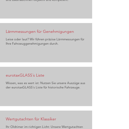
Lärmmessungen für Genehmigungen
Leise oder laut? Wir führen präzise Lärmmessungen für
Ihre Fahrzeuggenehmigungen durch.
eurotaxGLASS´s Liste
Wissen, was es wert ist: Nutzen Sie unsere Auszüge aus
der eurotaxGLASS´s Liste für historische Fahrzeuge.
Wertgutachten für Klassiker
Ihr Oldtimer im richtigen Licht: Unsere Wertgutachten