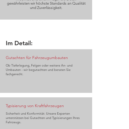
gewährleisten wir höchste Standards an Qualität
und Zuverlässigkeit.
Im Detail:
Gutachten für Fahrzeugumbauten
Ob Tieferlegung, Felgen oder weitere An- und
Umbauten - wir begutachten und beraten Sie
fachgerecht.
Typisierung von Kraftfahrzeugen
Sicherheit und Konformität: Unsere Experten
unterstützen bei Gutachten und Typisierungen Ihres
Fahrzeugs.