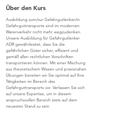
Über den Kurs
Ausbildung zum/zur Gefahrgutlenker/in
Gefahrguttransporte sind im modernen 
Warenverkehr nicht mehr wegzudenken. 
Unsere Ausbildung für Gefahrgutlenker 
ADR gewährleistet, dass Sie die 
gefährlichen Güter sicher, effizient und 
gemäß allen rechtlichen Vorschriften 
transportieren können. Mit einer Mischung 
aus theoretischem Wissen und praxisnahen 
Übungen bereiten wir Sie optimal auf Ihre 
Tätigkeiten im Bereich des 
Gefahrguttransports vor. Verlassen Sie sich 
auf unsere Expertise, um in diesem 
anspruchsvollen Bereich stets auf dem 
neuesten Stand zu sein.
Diese Ausbildung deckt den Transport der 
Gefahrenklassen 2, 3, 4, 5, 6, 8 und 9 ab. 
Sie erhalten ein umfassendes Verständnis 