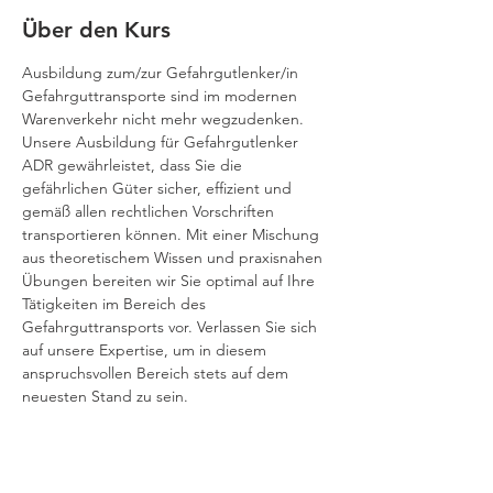
Über den Kurs
Ausbildung zum/zur Gefahrgutlenker/in
Gefahrguttransporte sind im modernen 
Warenverkehr nicht mehr wegzudenken. 
Unsere Ausbildung für Gefahrgutlenker 
ADR gewährleistet, dass Sie die 
gefährlichen Güter sicher, effizient und 
gemäß allen rechtlichen Vorschriften 
transportieren können. Mit einer Mischung 
aus theoretischem Wissen und praxisnahen 
Übungen bereiten wir Sie optimal auf Ihre 
Tätigkeiten im Bereich des 
Gefahrguttransports vor. Verlassen Sie sich 
auf unsere Expertise, um in diesem 
anspruchsvollen Bereich stets auf dem 
neuesten Stand zu sein.
Diese Ausbildung deckt den Transport der 
Gefahrenklassen 2, 3, 4, 5, 6, 8 und 9 ab. 
Sie erhalten ein umfassendes Verständnis 