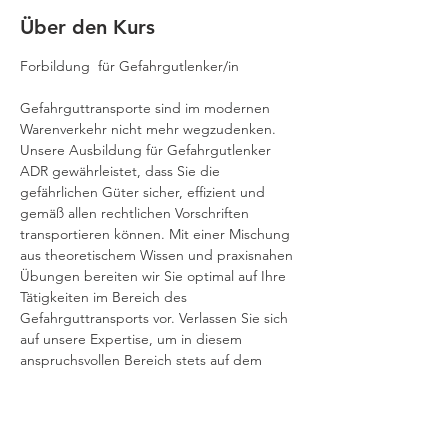
Über den Kurs
Forbildung  für Gefahrgutlenker/in 
Gefahrguttransporte sind im modernen 
Warenverkehr nicht mehr wegzudenken. 
Unsere Ausbildung für Gefahrgutlenker 
ADR gewährleistet, dass Sie die 
gefährlichen Güter sicher, effizient und 
gemäß allen rechtlichen Vorschriften 
transportieren können. Mit einer Mischung 
aus theoretischem Wissen und praxisnahen 
Übungen bereiten wir Sie optimal auf Ihre 
Tätigkeiten im Bereich des 
Gefahrguttransports vor. Verlassen Sie sich 
auf unsere Expertise, um in diesem 
anspruchsvollen Bereich stets auf dem 
neuesten Stand zu sein.
Diese Ausbildung deckt den Transport der 
Gefahrenklassen 2, 3, 4, 5, 6, 8 und 9 ab. 